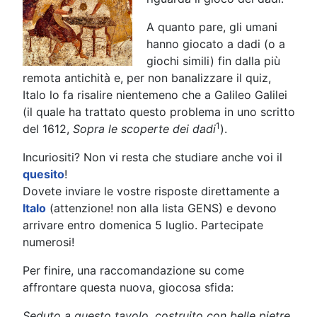
A quanto pare, gli umani
hanno giocato a dadi (o a
giochi simili) fin dalla più
remota antichità e, per non banalizzare il quiz,
Italo lo fa risalire nientemeno che a Galileo Galilei
(il quale ha trattato questo problema in uno scritto
1
del 1612,
Sopra le scoperte dei dadi
).
Incuriositi? Non vi resta che studiare anche voi il
quesito
!
Dovete inviare le vostre risposte direttamente a
Italo
(attenzione! non alla lista GENS) e devono
arrivare entro domenica 5 luglio. Partecipate
numerosi!
Per finire, una raccomandazione su come
affrontare questa nuova, giocosa sfida:
Seduto a questo tavolo, costruito con belle pietre,