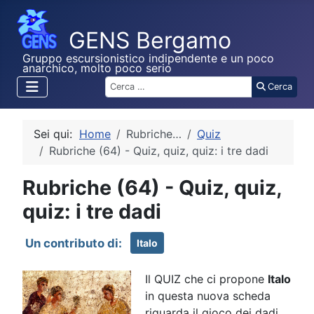
Gruppo escursionistico indipendente e un poco
anarchico, molto poco serio
Cerca
Cerca
Sei qui:
Home
Rubriche…
Quiz
Rubriche (64) - Quiz, quiz, quiz: i tre dadi
Rubriche (64) - Quiz, quiz,
quiz: i tre dadi
Italo
Il QUIZ che ci propone
Italo
in questa nuova scheda
riguarda il gioco dei dadi.