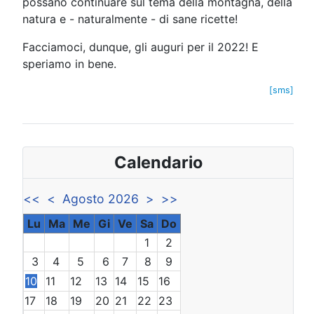
possano continuare sul tema della montagna, della
natura e - naturalmente - di sane ricette!
Facciamoci, dunque, gli auguri per il 2022! E
speriamo in bene.
[sms]
Calendario
<<
<
Agosto 2026
>
>>
Lu
Ma
Me
Gi
Ve
Sa
Do
1
2
3
4
5
6
7
8
9
10
11
12
13
14
15
16
17
18
19
20
21
22
23