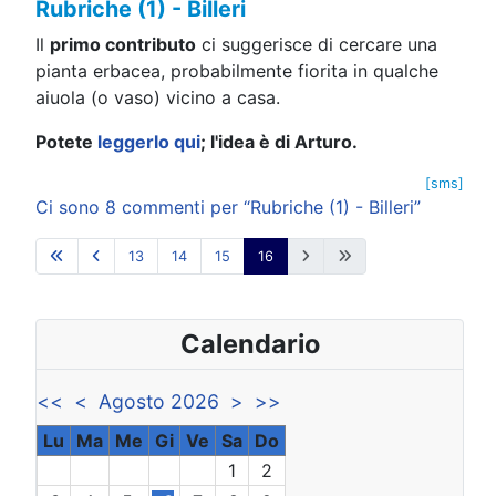
Rubriche (1) - Billeri
Il
primo contributo
ci suggerisce di cercare una
pianta erbacea, probabilmente fiorita in qualche
aiuola (o vaso) vicino a casa.
Potete
leggerlo qui
; l'idea è di Arturo.
[sms]
Ci sono 8 commenti per “Rubriche (1) - Billeri”
13
14
15
16
Calendario
<<
<
Agosto 2026
>
>>
Lu
Ma
Me
Gi
Ve
Sa
Do
1
2