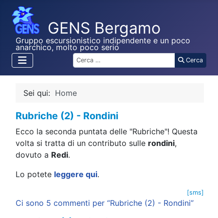
Gruppo escursionistico indipendente e un poco
anarchico, molto poco serio
Cerca
Cerca
Sei qui:
Home
Rubriche (2) - Rondini
Ecco la seconda puntata delle "Rubriche"! Questa
volta si tratta di un contributo sulle
rondini
,
dovuto a
Redi
.
Lo potete
leggere qui
.
[sms]
Ci sono 5 commenti per “Rubriche (2) - Rondini”