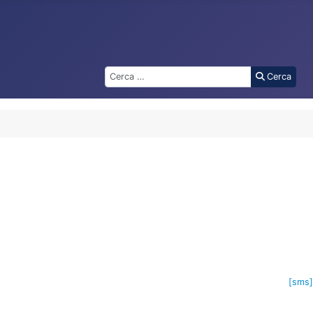
Cerca
Cerca
[sms]