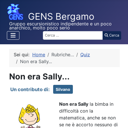
Gruppo escursionistico indipendente e un poco
anarchico, molto poco serio
Cerca
Cerca
Sei qui:
Home
Rubriche…
Quiz
Non era Sally...
Non era Sally...
Silvano
Non era Sally
la bimba in
difficoltà con la
matematica, anche se non
se ne è accorto nessuno di