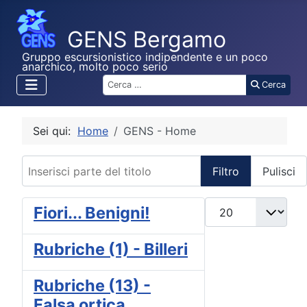
Gruppo escursionistico indipendente e un poco
anarchico, molto poco serio
Cerca
Cerca
Sei qui:
Home
GENS - Home
Inserisci parte del titolo
Filtro
Pulisci
Visualizza #
Fiori... Benigni!
Rubriche (1) - Billeri
Rubriche (13) -
Falsa ortica