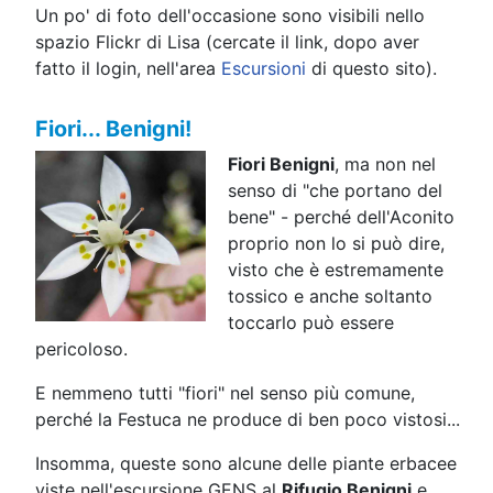
Un po' di foto dell'occasione sono visibili nello
spazio Flickr di Lisa (cercate il link, dopo aver
fatto il login, nell'area
Escursioni
di questo sito).
Fiori... Benigni!
Fiori Benigni
, ma non nel
senso di "che portano del
bene" - perché dell'Aconito
proprio non lo si può dire,
visto che è estremamente
tossico e anche soltanto
toccarlo può essere
pericoloso.
E nemmeno tutti "fiori" nel senso più comune,
perché la Festuca ne produce di ben poco vistosi...
Insomma, queste sono alcune delle piante erbacee
viste nell'escursione GENS al
Rifugio Benigni
e