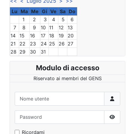
<<
<
Luglio 2025
>
>>
Lu
Ma
Me
Gi
Ve
Sa
Do
1
2
3
4
5
6
7
8
9
10
11
12
13
14
15
16
17
18
19
20
21
22
23
24
25
26
27
28
29
30
31
Modulo di accesso
Riservato ai membri del GENS
Nome utente
Password
Mostra p
Ricordami