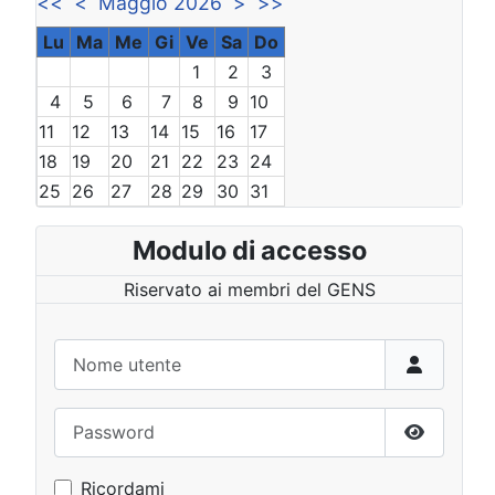
<<
<
Maggio 2026
>
>>
Lu
Ma
Me
Gi
Ve
Sa
Do
1
2
3
4
5
6
7
8
9
10
11
12
13
14
15
16
17
18
19
20
21
22
23
24
25
26
27
28
29
30
31
Modulo di accesso
Riservato ai membri del GENS
Nome utente
Password
Mostra p
Ricordami