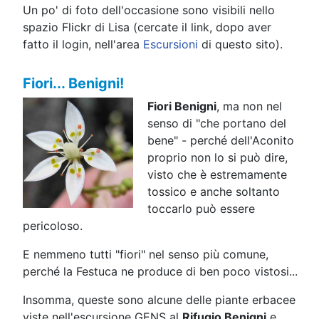
Un po' di foto dell'occasione sono visibili nello
spazio Flickr di Lisa (cercate il link, dopo aver
fatto il login, nell'area
Escursioni
di questo sito).
Fiori... Benigni!
Fiori Benigni
, ma non nel
senso di "che portano del
bene" - perché dell'Aconito
proprio non lo si può dire,
visto che è estremamente
tossico e anche soltanto
toccarlo può essere
pericoloso.
E nemmeno tutti "fiori" nel senso più comune,
perché la Festuca ne produce di ben poco vistosi...
Insomma, queste sono alcune delle piante erbacee
viste nell'escursione GENS al
Rifugio Benigni
e